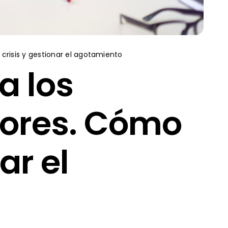
risis y gestionar el agotamiento
a los
dores. Cómo
ar el