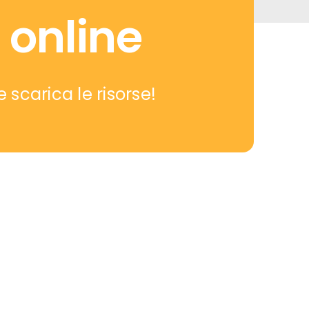
 online
e scarica le risorse!